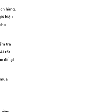
ách hàng,
iá hiệu
 cho
ểm tra
AI rất
ục để lại
m mua
y, cầm