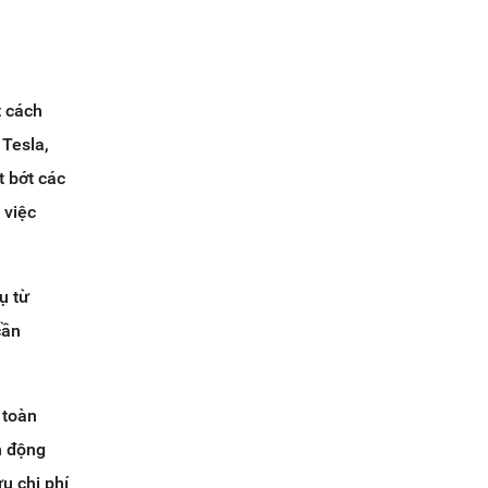
t cách
 Tesla,
t bớt các
 việc
ụ từ
cần
 toàn
nh động
u chi phí