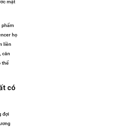
rước mặt
ản phẩm
encer họ
m liền
, cân
 thể
ất có
 đợi
hương