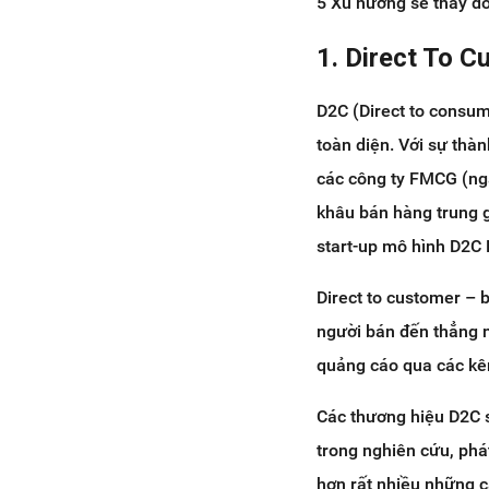
5 Xu hướng sẽ thay đ
1. Direct To 
D2C (Direct to consum
toàn diện. Với sự thà
các công ty FMCG (ngà
khâu bán hàng trung g
start-up mô hình D2C 
Direct to customer – 
người bán đến thẳng 
quảng cáo qua các kên
Các thương hiệu D2C s
trong nghiên cứu, phát
hơn rất nhiều những c