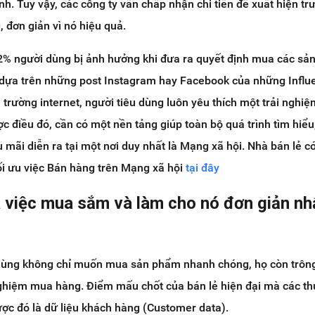
nh. Tuy vậy, các công ty vẫn chấp nhận chi tiền để xuất hiện t
 đơn giản vì nó hiệu quả.
72% người dùng bị ảnh hưởng khi đưa ra quyết định mua các s
p dựa trên những post Instagram hay Facebook của những Influ
trường internet, người tiêu dùng luôn yêu thích một trải nghiệ
 điều đó, cần có một nền tảng giúp toàn bộ quá trình tìm hiểu
mãi diễn ra tại một nơi duy nhất là Mạng xã hội. Nhà bán lẻ có
ối ưu việc Bán hàng trên Mạng xã hội
tại đây
a việc mua sắm và làm cho nó đơn giản nh
 dùng không chỉ muốn mua sản phẩm nhanh chóng, họ còn trông
 nghiệm mua hàng. Điểm mấu chốt của bán lẻ hiện đại mà các t
ợc đó là dữ liệu khách hàng (Customer data).