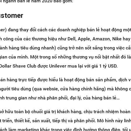
ổi ngành bán lẻ năm 2020 bao gồm:
Customer
er) đang thay đổi cách các doanh nghiệp bán lẻ hoạt động mộ
nh công của các thương hiệu như Dell, Apple, Amazon, Nike hay
nh hàng tiêu dùng nhanh) cũng trở nên sốt sắng trong việc cắ
ian của mình. Một trong số những thương vụ nổi bật nhất đó là
Dollar Shave Club được Unilever mua lại với giá 1 tỷ USD.
bán hàng trực tiếp được hiểu là hoạt động bán sản phẩm, dịch v
người tiêu dùng (qua websie, cửa hàng chính hãng) mà không 
h trung gian như nhà phân phối, đại lý, của hàng bán lẻ…
ở hữu toàn bộ chuối giá trị khách hàng, chịu trách nhiệm hoàn
 triển, thiết kế, sản xuất, tiếp thị và phân phối. Mô hình này li
ách làm marketing khác trong việc định hướng thông điệp, tối ư