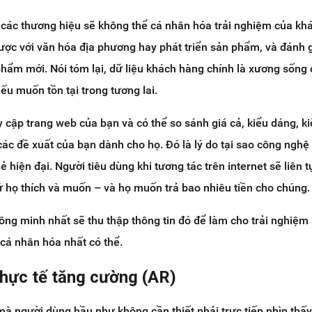
 các thương hiệu sẽ không thể cá nhân hóa trải nghiệm của kh
ược với văn hóa địa phương hay phát triển sản phẩm, và đánh g
phẩm mới. Nói tóm lại, dữ liệu khách hàng chính là xương sống
ếu muốn tồn tại trong tương lai.
cập trang web của bạn và có thể so sánh giá cả, kiểu dáng, ki
ác đề xuất của bạn dành cho họ. Đó là lý do tại sao công nghệ 
ẻ hiện đại. Người tiêu dùng khi tương tác trên internet sẽ liên t
ứ họ thích và muốn – và họ muốn trả bao nhiêu tiền cho chúng.
ng minh nhất sẽ thu thập thông tin đó để làm cho trải nghiệ
cá nhân hóa nhất có thể.
thực tế tăng cường (AR)
 người dùng hầu như không cần thiết phải trực tiếp nhìn thấ