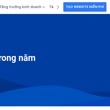
Tăng trưởng kinh doanh
Tài liệu kinh doanh
TẠO WEBSITE MIỄN PHÍ
g
Khuyến mãi
Ebook
Chăm sóc khách hàng
Câu chuyện kinh doanh
Webinar
trong năm