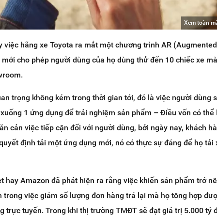
Xem toàn m
y việc hãng xe Toyota ra mắt một chương trình AR (Augmented 
, mới cho phép người dùng của họ dùng thử đến 10 chiếc xe m
owroom.
n trọng không kém trong thời gian tới, đó là việc người dùng 
ải xuống 1 ứng dụng để trải nghiệm sản phẩm – Điều vốn có thể 
găn cản việc tiếp cận đối với người dùng, bởi ngày nay, khách 
quyết định tải một ứng dụng mới, nó có thực sự đáng để họ tải
t hay Amazon đã phát hiện ra rằng việc khiến sản phẩm trở nê
ch trong việc giảm số lượng đơn hàng trả lại mà họ tông hợp đượ
trực tuyến. Trong khi thị trường TMĐT sẽ đạt giá trị 5.000 tỷ 