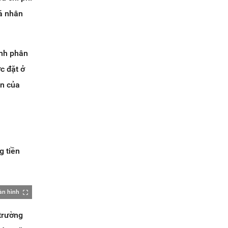
cá nhân
ênh phân
c đặt ở
ãn của
g tiền
àn hình
 trường