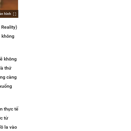
àn hình
Reality)
à không
sẽ không
là thứ
hàng càng
 xuống
n thực tế
c từ
đô la vào