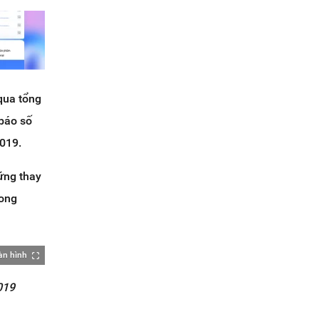
qua tổng
 báo số
2019.
ững thay
rong
àn hình
019