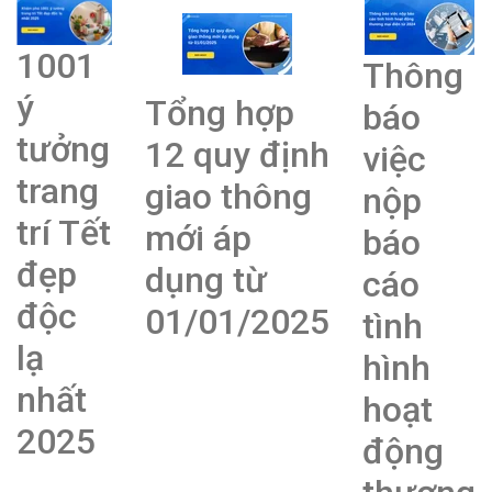
1001
Thông
ý
Tổng hợp
báo
tưởng
12 quy định
việc
trang
giao thông
nộp
trí Tết
mới áp
báo
đẹp
dụng từ
cáo
độc
01/01/2025
tình
lạ
hình
nhất
hoạt
2025
động