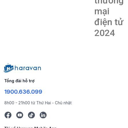
thương
mại
điện tử
2024
Tổng đài hỗ trợ
1900.636.099
8h00 - 21h00 từ Thứ Hai - Chủ nhật