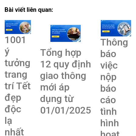
Bài viết liên quan:
1001
Thông
ý
Tổng hợp
báo
tưởng
12 quy định
việc
trang
giao thông
nộp
trí Tết
mới áp
báo
đẹp
dụng từ
cáo
độc
01/01/2025
tình
lạ
hình
nhất
hoạt