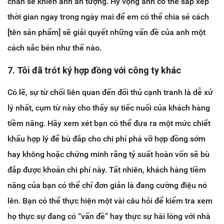
chắn sẽ khiến anh ấn tượng. Hy vọng anh có thể sắp xếp
thời gian ngay trong ngày mai để em có thể chia sẻ cách
[tên sản phẩm] sẽ giải quyết những vấn đề của anh một
cách sắc bén như thế nào.
7. Tôi đã trót ký hợp đồng với công ty khác
Có lẽ, sự từ chối liên quan đến đối thủ cạnh tranh là dễ xử
lý nhất, cụm từ này cho thấy sự tiếc nuối của khách hàng
tiềm năng. Hãy xem xét bạn có thể đưa ra một mức chiết
khấu hợp lý để bù đắp cho chi phí phá vỡ hợp đồng sớm
hay không hoặc chứng minh rằng tỷ suất hoàn vốn sẽ bù
đắp được khoản chi phí này. Tất nhiên, khách hàng tiềm
năng của bạn có thể chỉ đơn giản là đang cường điệu nó
lên. Bạn có thể thực hiện một vài câu hỏi để kiểm tra xem
họ thực sự đang có “vấn đề” hay thực sự hài lòng với nhà