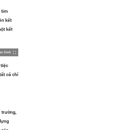
 tìm
ên kết
ột kết
àn hình
tiệc
tất cả chỉ
 trường,
 dựng