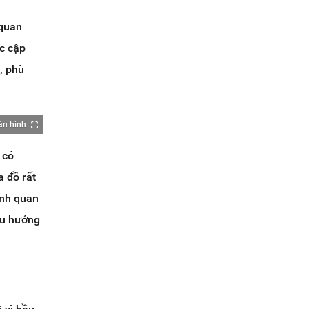
 quan
c cập
g, phù
àn hình
 có
 đồ rất
ính quan
xu hướng