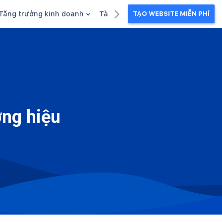
Tăng trưởng kinh doanh
Tài liệu kinh doanh
TẠO WEBSITE MIỄN PHÍ
g
Khuyến mãi
Ebook
Chăm sóc khách hàng
Câu chuyện kinh doanh
Webinar
ơng hiệu