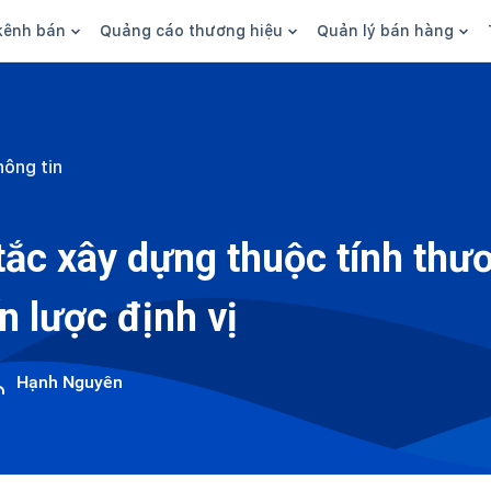
kênh bán
Quảng cáo thương hiệu
Quản lý bán hàng
n hàng
Marketing
Phần mềm quản lý bán hàn
ine
Quảng cáo
Tồn kho
hông tin
 kênh
SEO
Giao hàng và phí ship
bsite
Content
Thanh toán
tắc xây dựng thuộc tính thư
n social
Thương hiệu/Brand
Tài chính
n lược định vị
n sàn
Nhân viên
hàng
Hạnh Nguyên