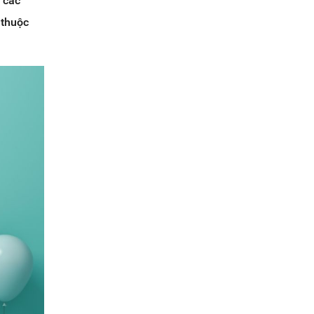
 các
 thuộc