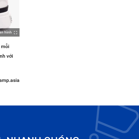
àn hình
, mỗi
nh với
amp.asia