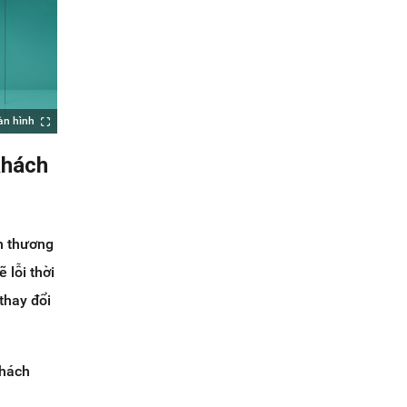
àn hình
khách
nh thương
 lỗi thời
thay đổi
khách