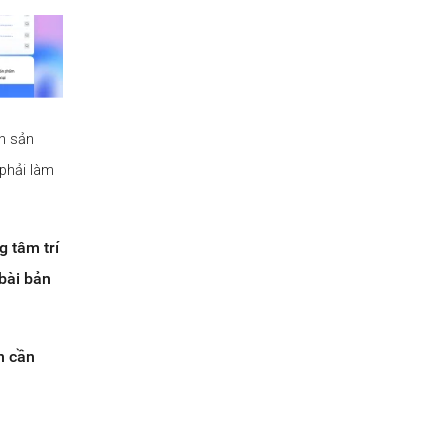
ọn sản
 phải làm
g tâm trí
 bài bản
n cần