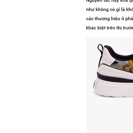
Nguyên tắc này khá qu
như không có gì là kh
các thương hiệu ở phâ
khác biệt trên thị trư