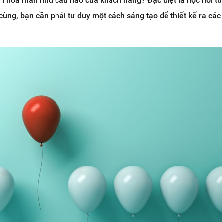
? Thỏa mãn nhu cầu nào của khách hàng? Đặc biệt là học hỏi từ
 cùng, bạn cần phải tư duy một cách sáng tạo để thiết kế ra các