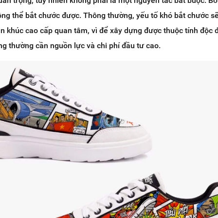
an trọng, tuy nhiên không phải là một nguyên tắc bắt buộc. Bởi
ông thể bắt chước được. Thông thường, yếu tố khó bắt chước s
n khúc cao cấp quan tâm, vì để xây dựng được thuộc tính độc 
ờng thường cần nguồn lực và chi phí đầu tư cao.