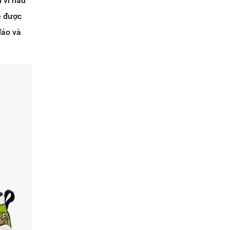
 vì hầu
ẽ được
đáo và