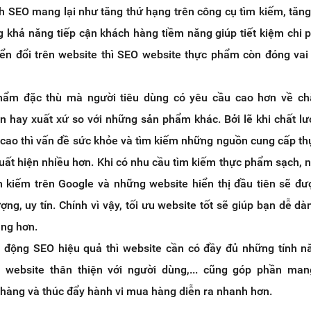
ch SEO mang lại như tăng thứ hạng trên công cụ tìm kiếm, tăn
g khả năng tiếp cận khách hàng tiềm năng giúp tiết kiệm chi 
ển đổi trên website thì SEO website thực phẩm còn đóng vai
ẩm đặc thù mà người tiêu dùng có yêu cầu cao hơn về chấ
n hay xuất xứ so với những sản phẩm khác. Bởi lẽ khi chất l
cao thì vấn đề sức khỏe và tìm kiếm những nguồn cung cấp t
ất hiện nhiều hơn. Khi có nhu cầu tìm kiếm thực phẩm sạch, n
m kiếm trên Google và những website hiển thị đầu tiên sẽ đư
ng, uy tín. Chính vì vậy, tối ưu website tốt sẽ giúp bạn dễ dà
àng hơn.
 động SEO hiệu quả thì website cần có đầy đủ những tính 
, website thân thiện với người dùng,... cũng góp phần mang
 hàng và thúc đẩy hành vi mua hàng diễn ra nhanh hơn.