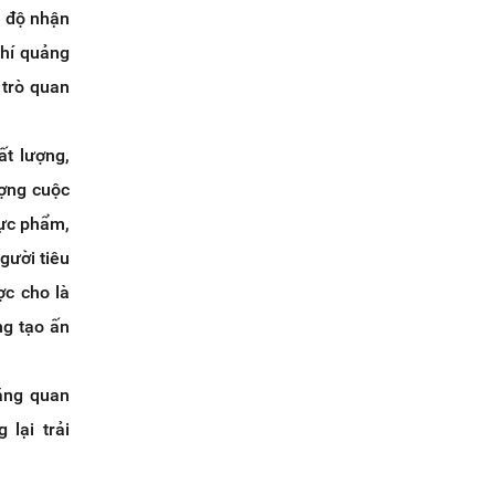
g độ nhận
phí quảng
 trò quan
t lượng,
ượng cuộc
hực phẩm,
gười tiêu
ợc cho là
ng tạo ấn
năng quan
 lại trải