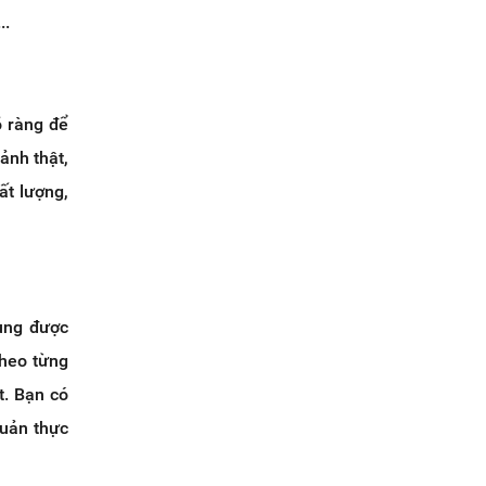
..
õ ràng để
ảnh thật,
ất lượng,
dung được
heo từng
t. Bạn có
quản thực