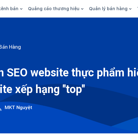
kênh bán
Quảng cáo thương hiệu
Quản lý bán hàng
n hàng
Marketing
Phần mềm quản lý bán hàn
ine
Quảng cáo
Tồn kho
Bán Hàng
 kênh
SEO
Giao hàng và phí ship
bsite
Content
Thanh toán
 SEO website thực phẩm hi
n social
Thương hiệu/Brand
Tài chính
te xếp hạng "top"
n sàn
Nhân viên
hàng
MKT Nguyệt