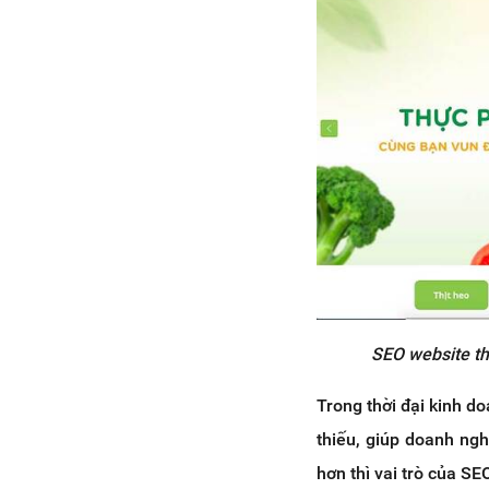
4. 3 quy tắc vàng để viết bài SEO
website thực phẩm
4.1 Chủ đề hấp dẫn, tối ưu
4.2 Chọn từ khóa
4.3 Nội dung chuẩn SEO
5. Kết luận
SEO website th
Trong thời đại kinh do
thiếu, giúp doanh ng
hơn thì vai trò của SE