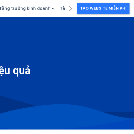
Tăng trưởng kinh doanh
Tài liệu kinh doanh
TẠO WEBSITE MIỄN PHÍ
g
Khuyến mãi
Ebook
Chăm sóc khách hàng
Câu chuyện kinh doanh
Webinar
ệu quả