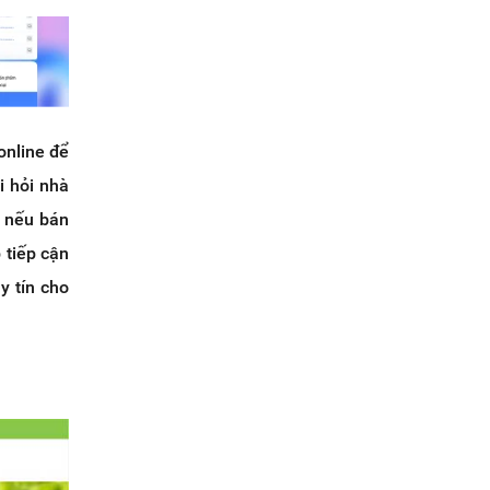
online để
i hỏi nhà
, nếu bán
 tiếp cận
y tín cho