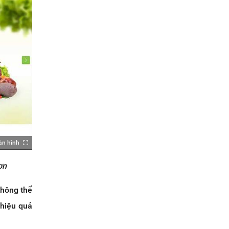
àn hình
ơn
không thể
 hiệu quả