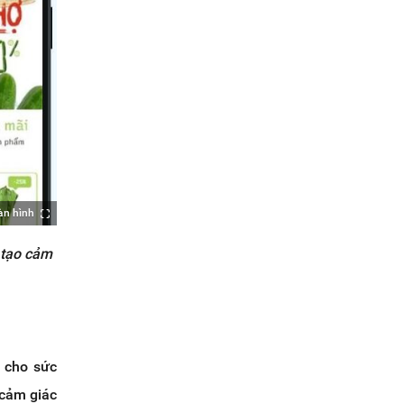
àn hình
 tạo cảm
n cho sức
 cảm giác