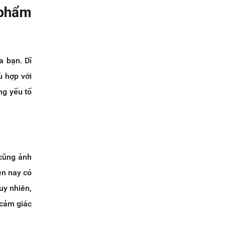
 phẩm
a bạn. Dĩ
ù hợp với
ng yếu tố
 cũng ảnh
ện nay có
uy nhiên,
 cảm giác