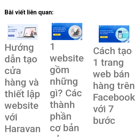
Bài viết liên quan:
1
Hướng
Cách tạo
website
dẫn tạo
1 trang
gồm
cửa
web bán
những
hàng và
hàng trên
gì? Các
thiết lập
Facebook
thành
website
với 7
phần
với
bước
cơ bản
Haravan