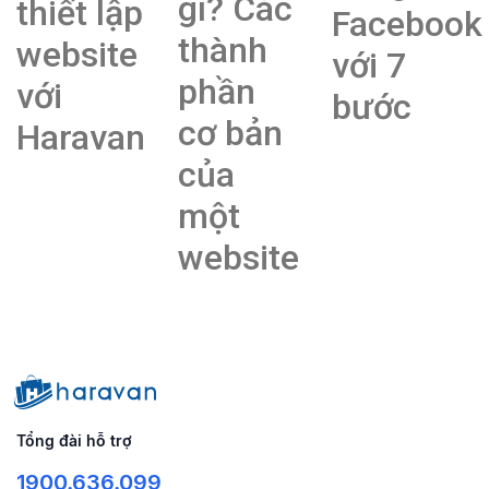
gì? Các
thiết lập
Facebook
thành
website
với 7
phần
với
bước
cơ bản
Haravan
của
một
website
Tổng đài hỗ trợ
1900.636.099