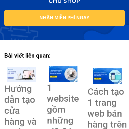
CHỦ SHOP
NHẬN MIỄN PHÍ NGAY
Bài viết liên quan:
1
Hướng
Cách tạo
website
dẫn tạo
1 trang
gồm
cửa
web bán
những
hàng và
hàng trên