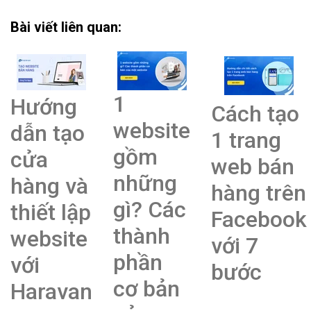
Bài viết liên quan:
1
Hướng
Cách tạo
website
dẫn tạo
1 trang
gồm
cửa
web bán
những
hàng và
hàng trên
gì? Các
thiết lập
Facebook
thành
website
với 7
phần
với
bước
cơ bản
Haravan