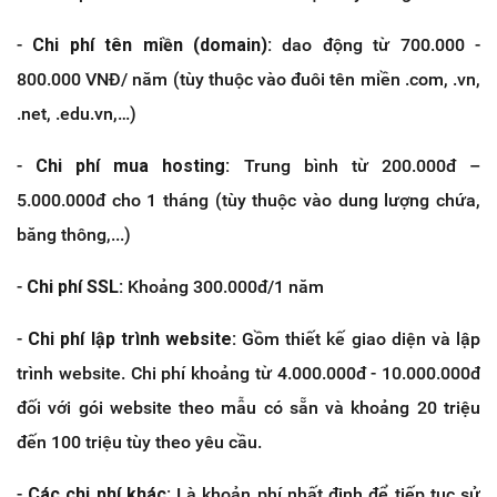
-
Chi phí tên miền (domain):
dao động từ 700.000 -
800.000 VNĐ/ năm (tùy thuộc vào đuôi tên miền .com, .vn,
.net, .edu.vn,…)
-
Chi phí mua hosting:
Trung bình từ 200.000đ –
5.000.000đ cho 1 tháng (tùy thuộc vào dung lượng chứa,
băng thông,...)
-
Chi phí SSL:
Khoảng
300.000đ/1 năm
-
Chi phí lập trình website:
Gồm thiết kế giao diện và lập
trình website. Chi phí khoảng từ 4.000.000đ - 10.000.000đ
đối với gói website theo mẫu có sẵn và khoảng 20 triệu
đến 100 triệu tùy theo yêu cầu.
-
Các chi phí khác:
Là khoản phí nhất định để tiếp tục sử