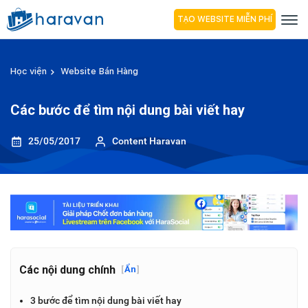
TẠO WEBSITE MIỄN PHÍ
Học viện
Website Bán Hàng
Các bước để tìm nội dung bài viết hay
25/05/2017
Content Haravan
Các nội dung chính
[
Ẩn
]
3 bước để tìm nội dung bài viết hay