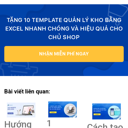
TẶNG 10 TEMPLATE QUẢN LÝ KHO BẰNG
EXCEL NHANH CHÓNG VÀ HIỆU QUẢ CHO
CHỦ SHOP
NHẬN MIỄN PHÍ NGAY
Bài viết liên quan:
1
Hướng
Cách tạo