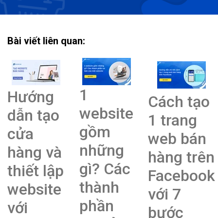
Bài viết liên quan:
1
Hướng
Cách tạo
website
dẫn tạo
1 trang
gồm
cửa
web bán
những
hàng và
hàng trên
gì? Các
thiết lập
Facebook
thành
website
với 7
phần
với
bước