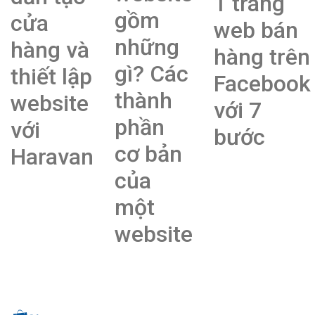
1 trang
gồm
cửa
web bán
những
hàng và
hàng trên
gì? Các
thiết lập
Facebook
thành
website
với 7
phần
với
bước
cơ bản
Haravan
của
một
website