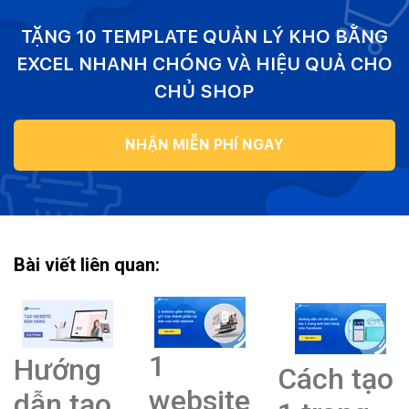
TẶNG 10 TEMPLATE QUẢN LÝ KHO BẰNG
EXCEL NHANH CHÓNG VÀ HIỆU QUẢ CHO
CHỦ SHOP
NHẬN MIỄN PHÍ NGAY
Bài viết liên quan:
1
Hướng
Cách tạo
website
dẫn tạo