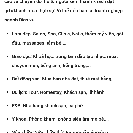
cáo và chuyển đổi họ từ người xem thành khách đặt
lịch/khách mua thực sự. Vì thế nếu bạn là doanh nghiệp
ngành Dịch vụ:
Làm đẹp: Salon, Spa, Clinic, Nails, thẩm mỹ viện, gội
đầu, massages, tắm bé,...
Giáo dục: Khoá học, trung tâm đào tạo nhạc, múa,
chuyên môn, tiếng anh, tiếng trung,...
⁠Bất động sản: Mua bán nhà đát, thuê mặt bằng,...
⁠Du lịch: Tour, Homestay, Khách sạn, lữ hành
F&B: Nhà hàng khách sạn, cà phê
⁠Y khoa: Phòng khám, phòng siêu âm mẹ bé,...
Sửa chữa: Sửa chữa thời trang/quần áo/vòng