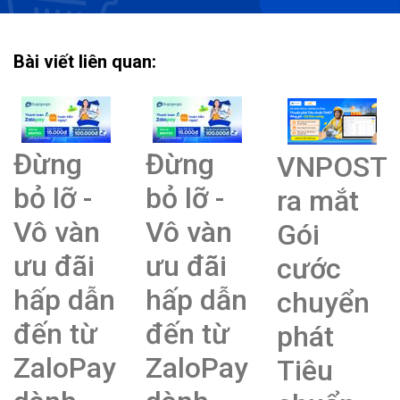
Bài viết liên quan:
Đừng
Đừng
VNPOST
bỏ lỡ -
bỏ lỡ -
ra mắt
Vô vàn
Vô vàn
Gói
ưu đãi
ưu đãi
cước
hấp dẫn
hấp dẫn
chuyển
đến từ
đến từ
phát
ZaloPay
ZaloPay
Tiêu