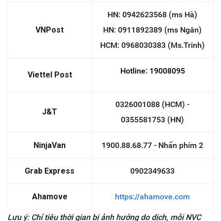
HN: 0942623568 (ms Hà)
VNPost
HN: 0911892389 (ms Ngân)
HCM: 0968030383 (Ms.Trinh)
Hotline:
19008095
Viettel Post
0326001088 (HCM) -
J&T
0355581753 (HN)
NinjaVan
1900.88.68.77 - Nhấn phím 2
Grab Express
0902349633
Ahamove
https://ahamove.com
Lưu ý: Chỉ tiêu thời gian bị ảnh hưởng do dịch, mỗi NVC