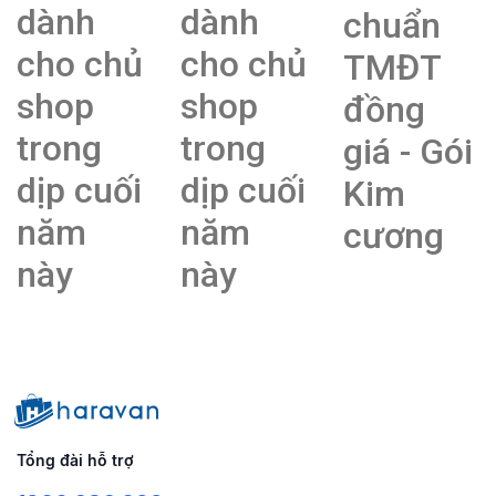
dành
dành
chuẩn
cho chủ
cho chủ
TMĐT
shop
shop
đồng
trong
trong
giá - Gói
dịp cuối
dịp cuối
Kim
năm
năm
cương
này
này
Tổng đài hỗ trợ