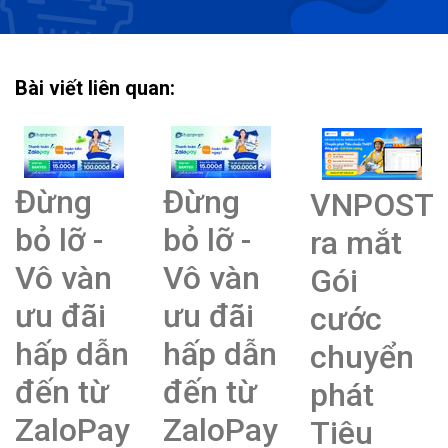
Bài viết liên quan:
Đừng
Đừng
VNPOST
bỏ lỡ -
bỏ lỡ -
ra mắt
Vô vàn
Vô vàn
Gói
ưu đãi
ưu đãi
cước
hấp dẫn
hấp dẫn
chuyển
đến từ
đến từ
phát
ZaloPay
ZaloPay
Tiêu