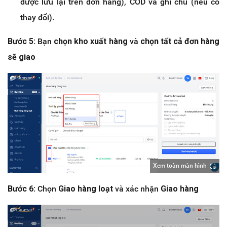
được lưu lại trên đơn hàng), COD và ghi chú (nếu có
thay đổi).
Bước 5:
Bạn
chọn kho xuất hàng
và
chọn tất cả đơn hàng
sẽ giao
Xem toàn màn hình
Bước 6:
Chọn
Giao hàng loạt
và xác nhận
Giao hàng