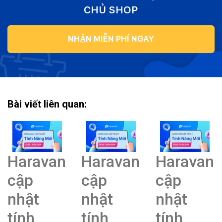
CHỦ SHOP
NHẬN MIỄN PHÍ NGAY
Bài viết liên quan:
Haravan
Haravan
Haravan
cập
cập
cập
nhật
nhật
nhật
tính
tính
tính