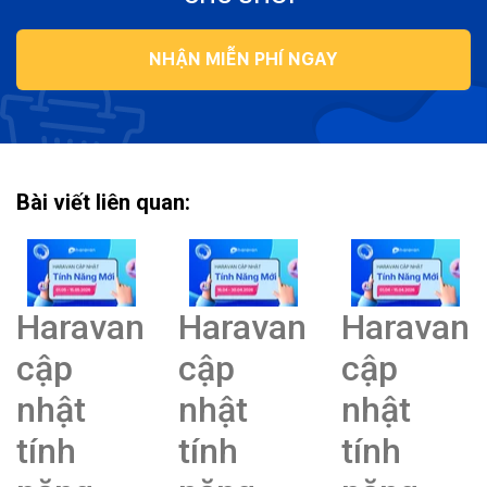
NHẬN MIỄN PHÍ NGAY
Bài viết liên quan:
Haravan
Haravan
Haravan
cập
cập
cập
nhật
nhật
nhật
tính
tính
tính