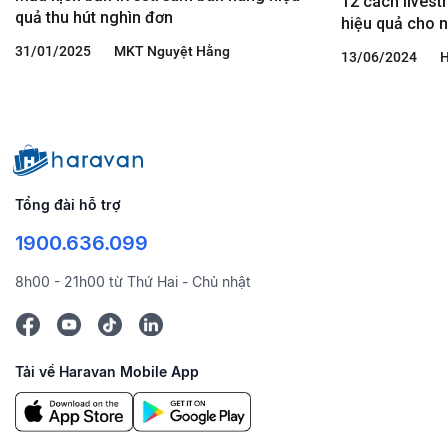
12 cách lives
quả thu hút nghìn đơn
hiệu quả cho 
31/01/2025
MKT Nguyệt Hằng
13/06/2024
H
Tổng đài hỗ trợ
1900.636.099
8h00 - 21h00 từ Thứ Hai - Chủ nhật
Tải về Haravan Mobile App