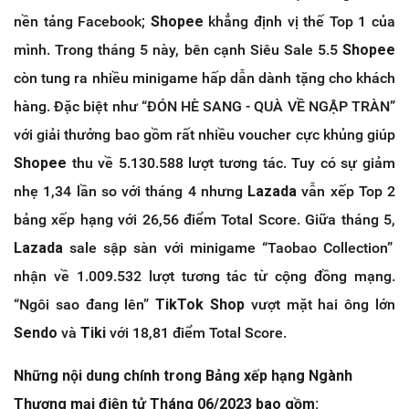
nền tảng Facebook;
Shopee
khẳng định vị thế Top 1 của
mình. Trong tháng 5 này, bên cạnh Siêu Sale 5.5
Shopee
còn tung ra nhiều minigame hấp dẫn dành tặng cho khách
hàng. Đặc biệt như “ĐÓN HÈ SANG - QUÀ VỀ NGẬP TRÀN”
với giải thưởng bao gồm rất nhiều voucher cực khủng giúp
Shopee
thu về 5.130.588 lượt tương tác. Tuy có sự giảm
nhẹ 1,34 lần so với tháng 4 nhưng
Lazada
vẫn xếp Top 2
bảng xếp hạng với 26,56 điểm Total Score. Giữa tháng 5,
Lazada
sale sập sàn với minigame “Taobao Collection”
nhận về 1.009.532 lượt tương tác từ cộng đồng mạng.
“Ngôi sao đang lên”
TikTok Shop
vượt mặt hai ông lớn
Sendo
và
Tiki
với 18,81 điểm Total Score.
Những nội dung chính trong Bảng xếp hạng Ngành
Thương mại điện tử Tháng 06/2023 bao gồm: