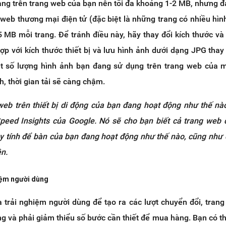
rang trên trang web của bạn nên tối đa khoảng 1-2 MB, nhưng 
 web thương mại điện tử (đặc biệt là những trang có nhiều hìn
15 MB mỗi trang. Để tránh điều này, hãy thay đổi kích thước và
p với kích thước thiết bị và lưu hình ảnh dưới dạng JPG thay
t số lượng hình ảnh bạn đang sử dụng trên trang web của 
h, thời gian tải sẽ càng chậm.
 web trên thiết bị di động của bạn đang hoạt động như thế nà
eed Insights của Google. Nó sẽ cho bạn biết cả trang web
máy tính để bàn của bạn đang hoạt động như thế nào, cũng như
ện.
hiệm người dùng
a trải nghiệm người dùng để tạo ra các lượt chuyển đổi, tran
g và phải giảm thiểu số bước cần thiết để mua hàng. Bạn có t