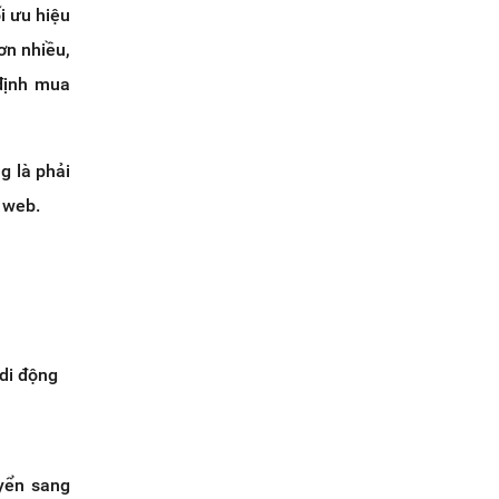
i ưu hiệu
ơn nhiều,
định mua
g là phải
g web.
 di động
uyển sang