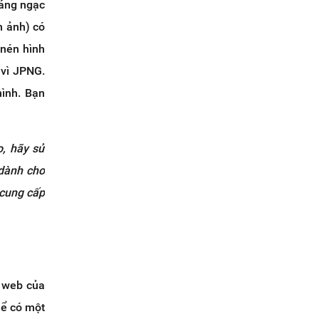
đáng ngạc
h ảnh) có
 nén hình
 vì JPNG.
mình. Bạn
o, hãy sử
 dành cho
 cung cấp
g web của
hể có một