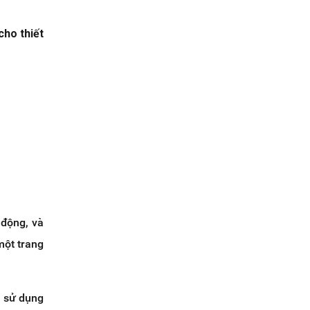
cho thiết
 động, và
một trang
c sử dụng