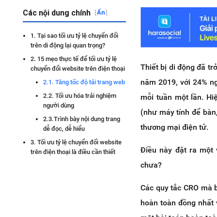
Các nội dung chính
[
Ẩn
]
1. Tại sao tối ưu tỷ lệ chuyển đổi
trên di động lại quan trọng?
2. 15 mẹo thực tế để tối ưu tỷ lệ
Thiết bị di động đã 
chuyển đổi website trên điện thoại
năm 2019, với 24% ng
2.1. Tăng tốc độ tải trang web
2.2. Tối ưu hóa trải nghiệm
mỗi tuần một lần. Hiệ
người dùng
(như máy tính để bàn
2.3.Trình bày nội dung trang
thương mại điện tử.
dễ đọc, dễ hiểu
3. Tối ưu tỷ lệ chuyển đổi website
Điều này đặt ra một 
trên điện thoại là điều cần thiết
chưa?
Các quy tắc CRO mà b
hoàn toàn đồng nhất v