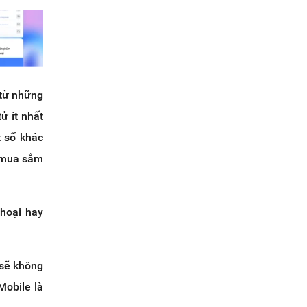
 từ những
ử ít nhất
t số khác
g mua sắm
thoại hay
 sẽ không
Mobile là