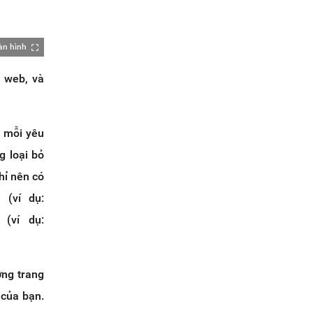
àn hình
g web, và
à mỗi yêu
g loại bỏ
hỉ nên có
 (ví dụ:
(ví dụ:
ng trang
 của bạn.