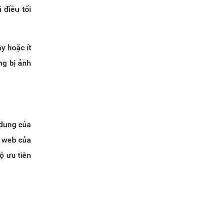
 điều tối
y hoặc ít
ng bị ảnh
 dung của
g web của
ộ ưu tiên