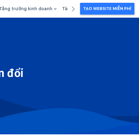
Tăng trưởng kinh doanh
Tài liệu kinh doanh
TẠO WEBSITE MIỄN PHÍ
g
Khuyến mãi
Ebook
Chăm sóc khách hàng
Câu chuyện kinh doanh
Webinar
n đổi