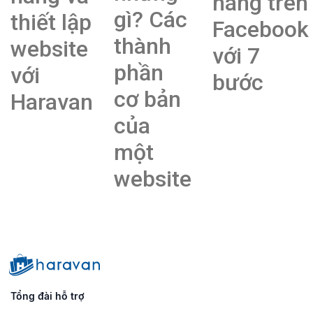
hàng trên
gì? Các
thiết lập
Facebook
thành
website
với 7
phần
với
bước
cơ bản
Haravan
của
một
website
Tổng đài hỗ trợ