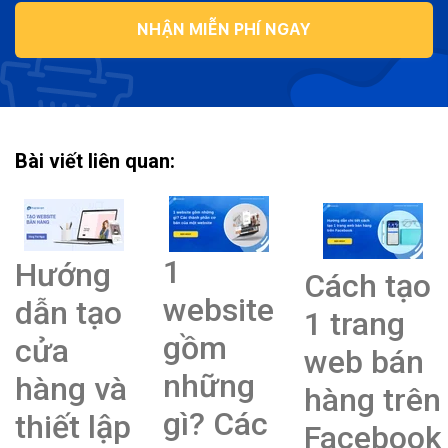
NHẬN MIỄN PHÍ NGAY
Bài viết liên quan:
1
Hướng
Cách tạo
website
dẫn tạo
1 trang
gồm
cửa
web bán
những
hàng và
hàng trên
gì? Các
thiết lập
Facebook