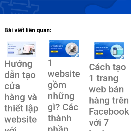
Bài viết liên quan:
1
Hướng
Cách tạo
website
dẫn tạo
1 trang
gồm
cửa
web bán
những
hàng và
hàng trên
gì? Các
thiết lập
Facebook
thành
website
với 7
phần
với