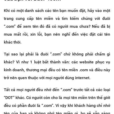
Khi có một danh sách các tên bạn muốn đặt, hãy vào một
trang cung cấp tên miền và tìm kiếm chúng với đuôi
“.com” để xem tên đó đã có người mua chưa? Nếu đã bị
mua mất rồi, xin lỗi, bạn nên nghĩ đến việc đặt cái tên
khác thôi.
Tại sao lại phải là đuôi “.com” chứ không phải chấm gì
khác? Vì như 1 luật bất thành văn: các website phục vụ
kinh doanh, thương mại đều có tên miền .com và điều này
trở nên quen thuộc với mọi người dùng internet.
Tất cả mọi người đều nhớ đến “.com” trước tất cả các loại
“DOT” khác. Có người còn cho là mọi tên miền trên thế giới
đều có phần đuôi là “.com”. Vì vậy khi khách hàng chỉ nhớ
tên của bạn và không nhớ tên miền gì, họ sẽ sẵn sàng