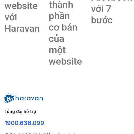
thành
website
với 7
phần
với
bước
cơ bản
Haravan
của
một
website
Tổng đài hỗ trợ
1900.636.099