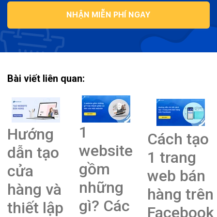
NHẬN MIỄN PHÍ NGAY
Bài viết liên quan:
1
Hướng
Cách tạo
website
dẫn tạo
1 trang
gồm
cửa
web bán
những
hàng và
hàng trên
gì? Các
thiết lập
Facebook