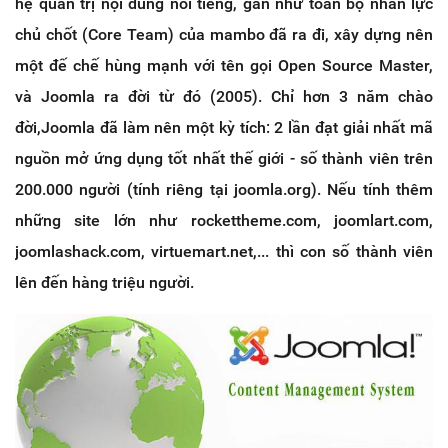
hệ quản trị nội dung nổi tiếng, gần như toàn bộ nhân lực
chủ chốt (Core Team) của mambo đã ra đi, xây dựng nên
một đế chế hùng mạnh với tên gọi Open Source Master,
và Joomla ra đời từ đó (2005). Chỉ hơn 3 năm chào
đời,Joomla đã làm nên một kỳ tích: 2 lần đạt giải nhất mã
nguồn mở ứng dụng tốt nhất thế giới - số thành viên trên
200.000 người (tính riêng tại joomla.org). Nếu tính thêm
những site lớn như rockettheme.com, joomlart.com,
joomlashack.com, virtuemart.net,... thì con số thành viên
lên đến hàng triệu người.