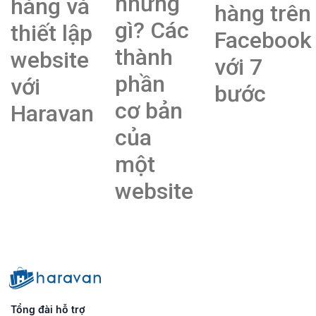
những
hàng và
hàng trên
gì? Các
thiết lập
Facebook
thành
website
với 7
phần
với
bước
cơ bản
Haravan
của
một
website
Tổng đài hỗ trợ