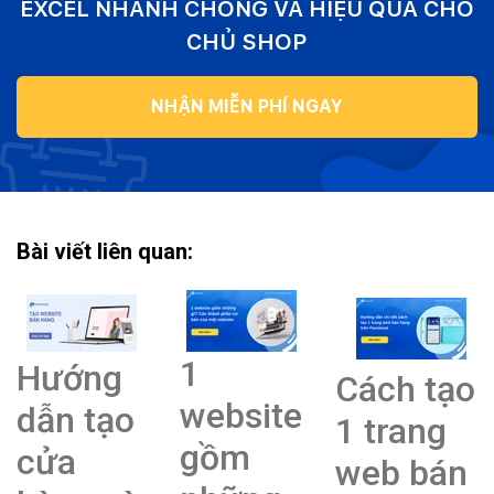
EXCEL NHANH CHÓNG VÀ HIỆU QUẢ CHO
CHỦ SHOP
NHẬN MIỄN PHÍ NGAY
Bài viết liên quan:
1
Hướng
Cách tạo
website
dẫn tạo
1 trang
gồm
cửa
web bán