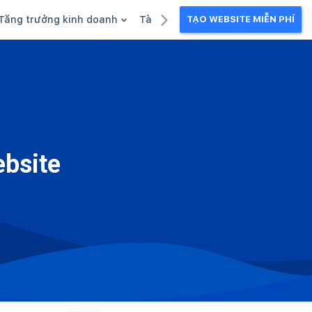
Tăng trưởng kinh doanh
Tài liệu kinh doanh
TẠO WEBSITE MIỄN PHÍ
g
Khuyến mãi
Ebook
Chăm sóc khách hàng
Câu chuyện kinh doanh
Webinar
ebsite