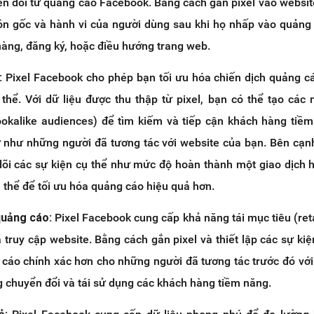
ển đổi từ quảng cáo Facebook. Bằng cách gắn pixel vào websit
ồn gốc và hành vi của người dùng sau khi họ nhấp vào quảng
àng, đăng ký, hoặc điều hướng trang web.
:
Pixel Facebook cho phép bạn tối ưu hóa chiến dịch quảng c
thể. Với dữ liệu được thu thập từ pixel, bạn có thể tạo các
ookalike audiences) để tìm kiếm và tiếp cận khách hàng tiề
 như những người đã tương tác với website của bạn. Bên cạn
dõi các sự kiện cụ thể như mức độ hoàn thành một giao dịch
 thể để tối ưu hóa quảng cáo hiệu quả hơn.
quảng cáo:
Pixel Facebook cung cấp khả năng tái mục tiêu (ret
truy cập website. Bằng cách gắn pixel và thiết lập các sự kiệ
g cáo chính xác hơn cho những người đã tương tác trước đó với
g chuyển đổi và tái sử dụng các khách hàng tiềm năng.