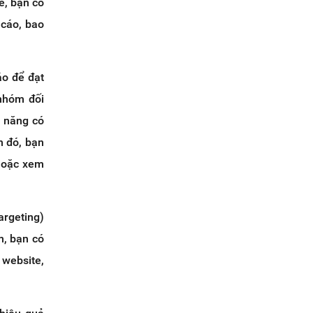
e, bạn có
 cáo, bao
áo để đạt
 nhóm đối
m năng có
h đó, bạn
 hoặc xem
argeting)
n, bạn có
 website,