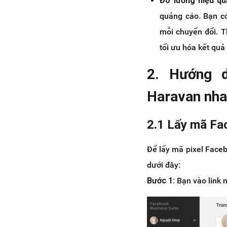
Đo lường hiệu q
quảng cáo. Bạn có
mỗi chuyển đổi. T
tối ưu hóa kết quả
2. Hướng d
Haravan nha
2.1 Lấy mã Fa
Để lấy mã pixel Faceb
dưới đây:
Bước 1:
Bạn vào link 