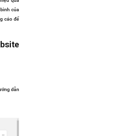
hiệu quả
 bình của
ng cáo để
bsite
hướng dẫn