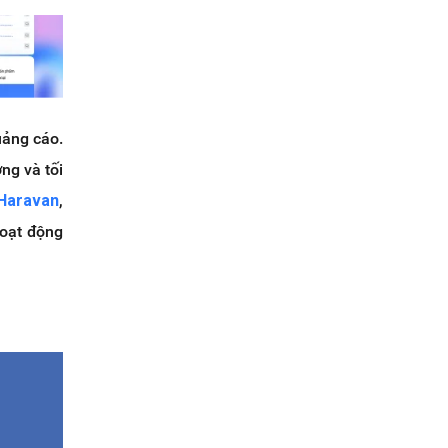
uảng cáo.
ng và tối
 Haravan
,
hoạt động