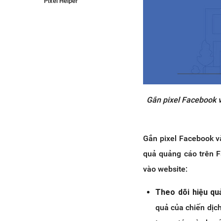
Pixel Helper
2.7 Tại sao không thể thấy dữ
liệu pixel?
3. Hướng dẫn cấu hình Conversion
API của Facebook vào website
Haravan
3.1 Hướng dẫn cài đặt cấu
hình Conversion AP vào
website Haravan
Gắn pixel Facebook v
3.2 Các lưu ý quan trọng khi
cài đặt
4. Kết luận
Gắn pixel Facebook và
quả quảng cáo trên F
vào website:
Theo dõi hiệu q
quả của chiến dịc