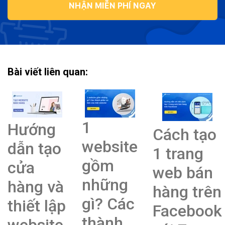
NHẬN MIỄN PHÍ NGAY
Bài viết liên quan:
1
Hướng
Cách tạo
website
dẫn tạo
1 trang
gồm
cửa
web bán
những
hàng và
hàng trên
gì? Các
thiết lập
Facebook
thành
website