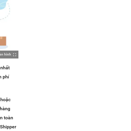
àn hình
 nhất
n phí
 hoặc
 hàng
àn toàn
 Shipper