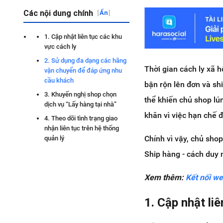
Các nội dung chính
[
Ẩn
]
1. Cập nhật liên tục các khu
vực cách ly
2. Sử dụng đa dạng các hãng
Thời gian cách ly xã 
vận chuyển để đáp ứng nhu
cầu khách
bận rộn lên đơn và sh
3. Khuyến nghị shop chọn
thể khiến chủ shop lú
dịch vụ “Lấy hàng tại nhà”
khăn vì việc hạn chế đi
4. Theo dõi tình trạng giao
nhận liên tục trên hệ thống
Chính vì vậy, chủ sho
quản lý
Ship hàng - cách duy 
Xem thêm:
Kết nối we
1. Cập nhật li