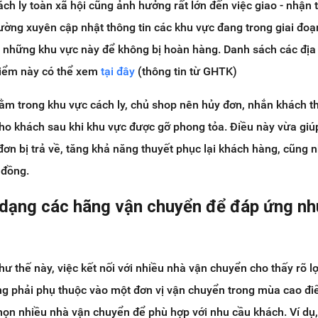
ách ly toàn xã hội cũng ảnh hưởng rất lớn đến việc giao - nhận
ường xuyên cập nhật thông tin các khu vực đang trong giai đo
n những khu vực này để không bị hoàn hàng. Danh sách các địa
 điểm này có thể xem
tại đây
(thông tin từ GHTK)
ằm trong khu vực cách ly, chủ shop nên hủy đơn, nhắn khách t
ho khách sau khi khu vực được gỡ phong tỏa. Điều này vừa giú
 đơn bị trả về, tăng khả năng thuyết phục lại khách hàng, cũng 
 đồng.
 dạng các hãng vận chuyển để đáp ứng nh
 thế này, việc kết nối với nhiều nhà vận chuyển cho thấy rõ lợ
ng phải phụ thuộc vào một đơn vị vận chuyển trong mùa cao đ
họn nhiều nhà vận chuyển để phù hợp với nhu cầu khách. Ví dụ