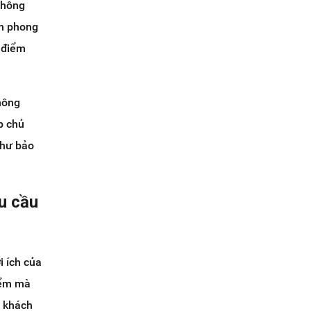
 thông
ạn phong
 điểm
hông
p chủ
như bảo
u cầu
i ích của
iểm mà
, khách