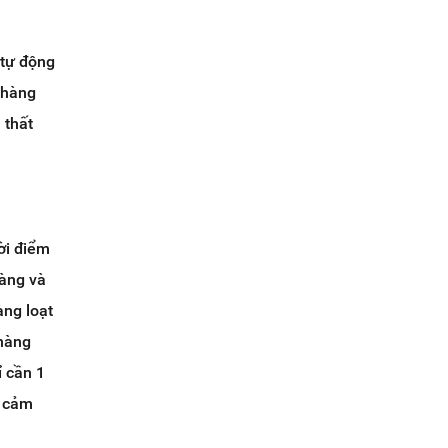
 tự động
 hàng
 thất
ời điểm
hàng và
àng loạt
 hàng
 cần 1
n cảm