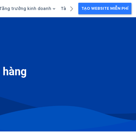
Tăng trưởng kinh doanh
Tài liệu kinh doanh
TẠO WEBSITE MIỄN PHÍ
g
Khuyến mãi
Ebook
Chăm sóc khách hàng
Câu chuyện kinh doanh
Webinar
n hàng