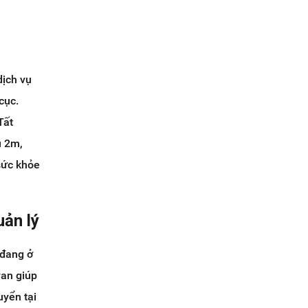
dịch vụ
cục.
Tất
u 2m,
sức khỏe
uản lý
 đang ở
van giúp
uyển tại