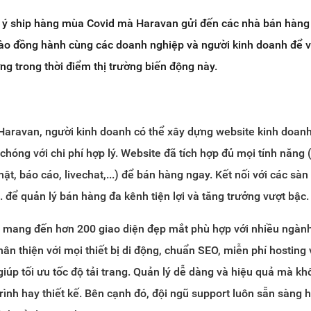
u ý ship hàng mùa Covid mà Haravan gửi đến các nhà bán hàng 
nào đồng hành cùng các doanh nghiệp và người kinh doanh để 
ng trong thời điểm thị trường biến động này.
 Haravan, người kinh doanh có thể xây dựng website kinh doan
hóng với chi phí hợp lý. Website đã tích hợp đủ mọi tính năng 
ật, báo cáo, livechat,...) để bán hàng ngay. Kết nối với các sàn
. để quản lý bán hàng đa kênh tiện lợi và tăng trưởng vượt bậc.
 mang đến hơn 200 giao diện đẹp mắt phù hợp với nhiều ngàn
hân thiện với mọi thiết bị di động, chuẩn SEO, miễn phí hosting
giúp tối ưu tốc độ tải trang. Quản lý dễ dàng và hiệu quả mà k
trình hay thiết kế. Bên cạnh đó, đội ngũ support luôn sẵn sàng h