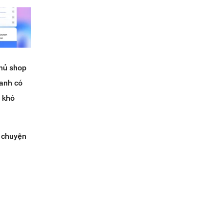
chủ shop
hanh có
p khó
u chuyện