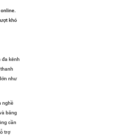
online.
vượt khó
h đa kênh
(thanh
 lớn như
h nghề
 và băng
hông cần
ỗ trợ