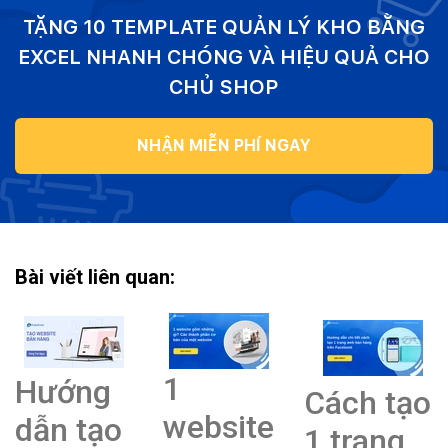
TẶNG 10 TEMPLATE QUẢN LÝ KHO BẰNG
EXCEL NHANH CHÓNG VÀ HIỆU QUẢ CHO
CHỦ SHOP
NHẬN MIỄN PHÍ NGAY
Bài viết liên quan:
1
Hướng
Cách tạo
website
dẫn tạo
1 trang