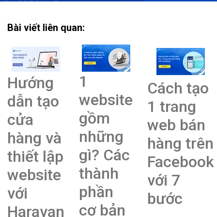
Bài viết liên quan:
1
Hướng
Cách tạo
website
dẫn tạo
1 trang
gồm
cửa
web bán
những
hàng và
hàng trên
gì? Các
thiết lập
Facebook
thành
website
với 7
phần
với
bước
cơ bản
Haravan