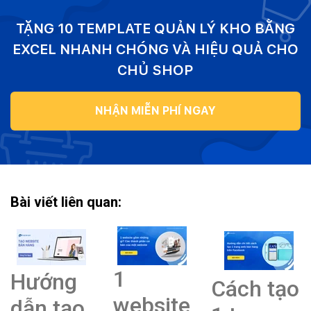
TẶNG 10 TEMPLATE QUẢN LÝ KHO BẰNG
EXCEL NHANH CHÓNG VÀ HIỆU QUẢ CHO
CHỦ SHOP
NHẬN MIỄN PHÍ NGAY
Bài viết liên quan:
1
Hướng
Cách tạo
website
dẫn tạo