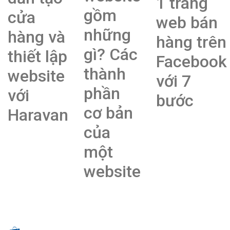
1 trang
gồm
cửa
web bán
những
hàng và
hàng trên
gì? Các
thiết lập
Facebook
thành
website
với 7
phần
với
bước
cơ bản
Haravan
của
một
website