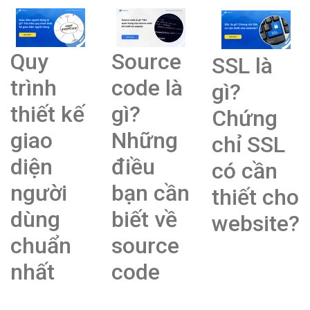
Quy
Source
SSL là
trình
code là
gì?
thiết kế
gì?
Chứng
giao
Những
chỉ SSL
diện
điều
có cần
người
bạn cần
thiết cho
dùng
biết về
website?
chuẩn
source
nhất
code