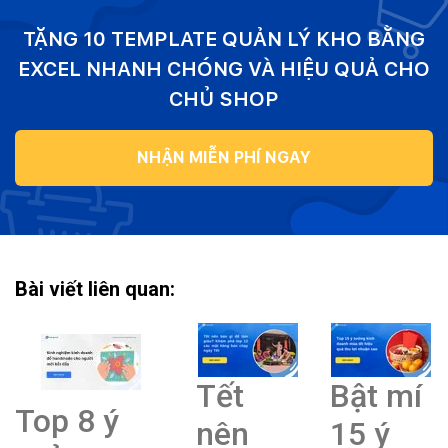
TẶNG 10 TEMPLATE QUẢN LÝ KHO BẰNG
EXCEL NHANH CHÓNG VÀ HIỆU QUẢ CHO
CHỦ SHOP
NHẬN MIỄN PHÍ NGAY
Bài viết liên quan:
Tết
Bật mí
Top 8 ý
nên
15 ý