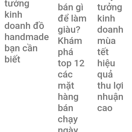
tưởng
bán gì
tưởng
kinh
để làm
kinh
doanh đồ
giàu?
doanh
handmade
Khám
mùa
bạn cần
phá
tết
biết
top 12
hiệu
các
quả
mặt
thu lợi
hàng
nhuận
bán
cao
chạy
ngày